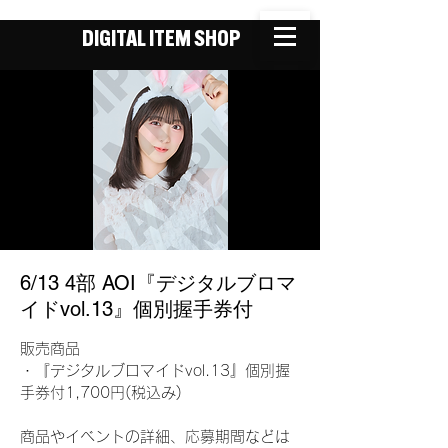
DIGITAL ITEM SHOP
6/13 4部 AOI『デジタルブロマ
イドvol.13』個別握手券付
販売商品
・『デジタルブロマイドvol.13』個別握
手券付1,700円(税込み)
商品やイベントの詳細、応募期間などは