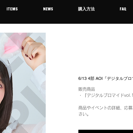
ITEMS
NEWS
購入方法
FAQ
6/13 4部 AOI『デジタルブ
販売商品
・『デジタルブロマイドvol.
商品やイベントの詳細、応募
さい。