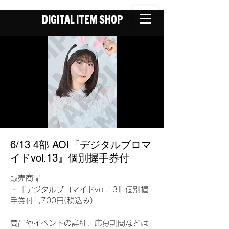
DIGITAL ITEM SHOP
6/13 4部 AOI『デジタルブロマ
イドvol.13』個別握手券付
販売商品
・『デジタルブロマイドvol.13』個別握
手券付1,700円(税込み)
商品やイベントの詳細、応募期間などは