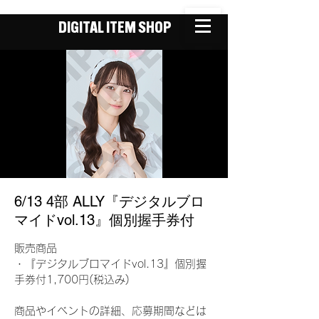
DIGITAL ITEM SHOP
6/13 4部 ALLY『デジタルブロ
マイドvol.13』個別握手券付
販売商品
・『デジタルブロマイドvol.13』個別握
手券付1,700円(税込み)
商品やイベントの詳細、応募期間などは