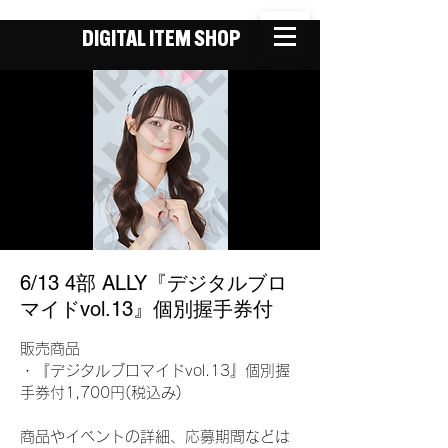
DIGITAL ITEM SHOP
6/13 4部 ALLY『デジタルブロ
マイドvol.13』個別握手券付
販売商品
・『デジタルブロマイドvol.13』個別握
手券付1,700円(税込み)
商品やイベントの詳細、応募期間などは