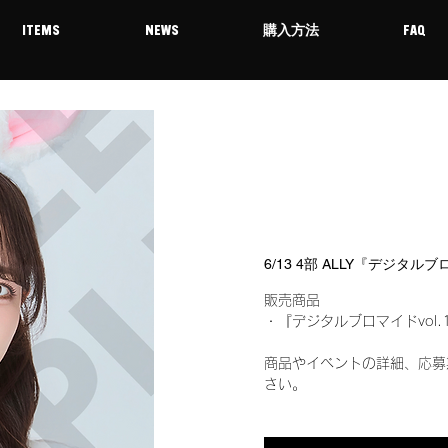
ITEMS
NEWS
購入方法
FAQ
6/13 4部 ALLY『デジタル
販売商品
・『デジタルブロマイドvol.
商品やイベントの詳細、応募
さい。