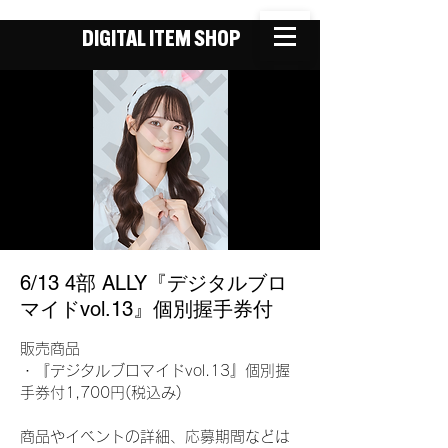
DIGITAL ITEM SHOP
6/13 4部 ALLY『デジタルブロ
マイドvol.13』個別握手券付
販売商品
・『デジタルブロマイドvol.13』個別握
手券付1,700円(税込み)
商品やイベントの詳細、応募期間などは