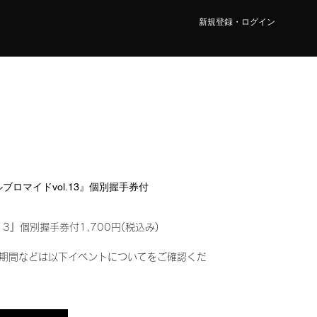
新規登録・ログイン
タルブロマイドvol.13』個別握手券付
13』個別握手券付1,700円(税込み)
期間などは以下イベントについてをご確認くだ