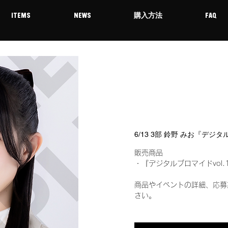
ITEMS
NEWS
購入方法
FAQ
6/13 3部 鈴野 みお『デジ
販売商品
・『デジタルブロマイドvol.
商品やイベントの詳細、応募
さい。