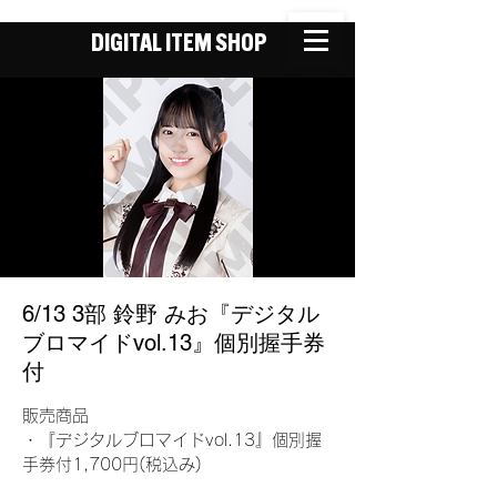
DIGITAL ITEM SHOP
6/13 3部 鈴野 みお『デジタル
ブロマイドvol.13』個別握手券
付
販売商品
・『デジタルブロマイドvol.13』個別握
手券付1,700円(税込み)