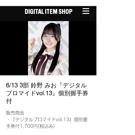
DIGITAL ITEM SHOP
6/13 3部 鈴野 みお『デジタル
ブロマイドvol.13』個別握手券
付
販売商品
・『デジタルブロマイドvol.13』個別握
手券付1,700円(税込み)