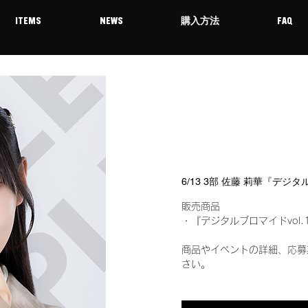
ITEMS
NEWS
購入方法
FAQ
6/13 3部 佐藤 莉華『デジ
販売商品
・『デジタルブロマイドvol.
商品やイベントの詳細、応募
さい。