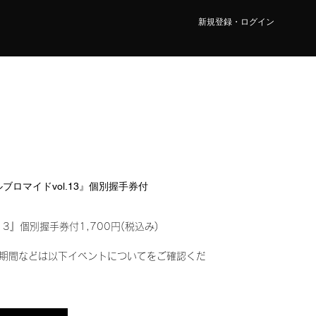
新規登録・ログイン
タルブロマイドvol.13』個別握手券付
13』個別握手券付1,700円(税込み)
期間などは以下イベントについてをご確認くだ