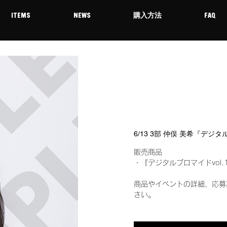
ITEMS
NEWS
購入方法
FAQ
6/13 3部 仲俣 美希『デジ
販売商品
・『デジタルブロマイドvol.
商品やイベントの詳細、応募
さい。