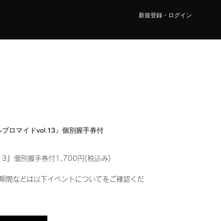
新規登録・ログイン
タルブロマイドvol.13』個別握手券付
13』個別握手券付1,700円(税込み)
期間などは以下イベントについてをご確認くだ