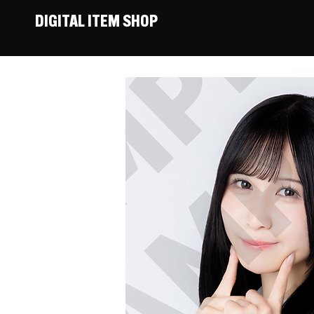
DIGITAL ITEM SHOP