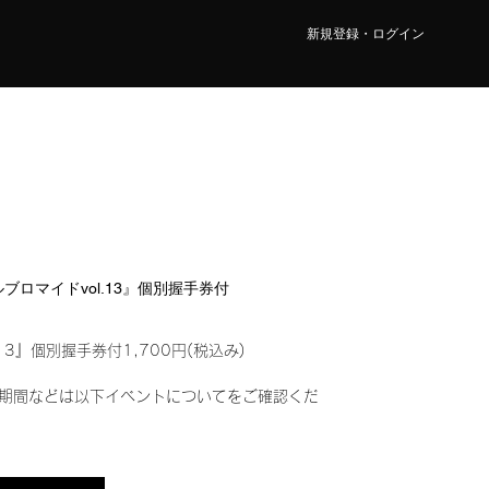
新規登録・ログイン
タルブロマイドvol.13』個別握手券付
13』個別握手券付1,700円(税込み)
期間などは以下イベントについてをご確認くだ