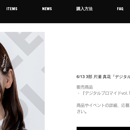
ITEMS
NEWS
購入方法
FAQ
6/13 3部 片瀬 真花『デジ
販売商品
・『デジタルブロマイドvol.
商品やイベントの詳細、応募
さい。