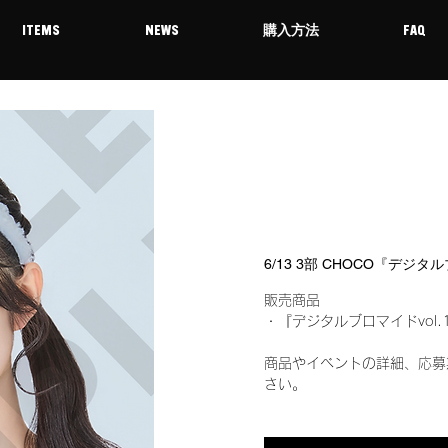
ITEMS
NEWS
購入方法
FAQ
6/13 3部 CHOCO『デジタ
販売商品
・『デジタルブロマイドvol.
商品やイベントの詳細、応募
さい。