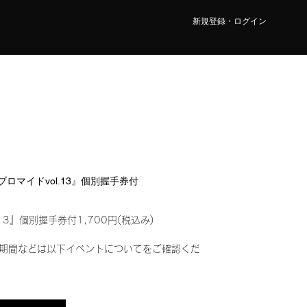
新規登録・ログイン
ルブロマイドvol.13』個別握手券付
13』個別握手券付1,700円(税込み)
期間などは以下イベントについてをご確認くだ