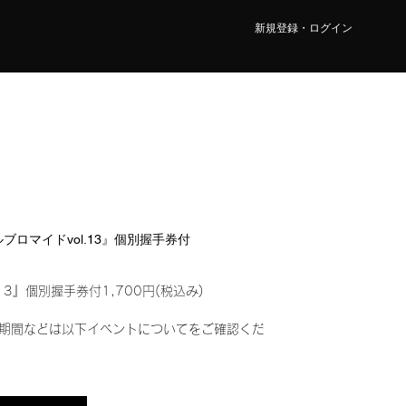
新規登録・ログイン
タルブロマイドvol.13』個別握手券付
13』個別握手券付1,700円(税込み)
期間などは以下イベントについてをご確認くだ