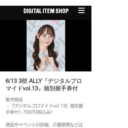
DIGITAL ITEM SHOP
6/13 3部 ALLY『デジタルブロ
マイドvol.13』個別握手券付
販売商品
・『デジタルブロマイドvol.13』個別握
手券付1,700円(税込み)
商品やイベントの詳細、応募期間などは