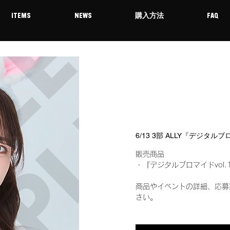
ITEMS
NEWS
購入方法
FAQ
6/13 3部 ALLY『デジタル
販売商品
・『デジタルブロマイドvol.
商品やイベントの詳細、応募
さい。