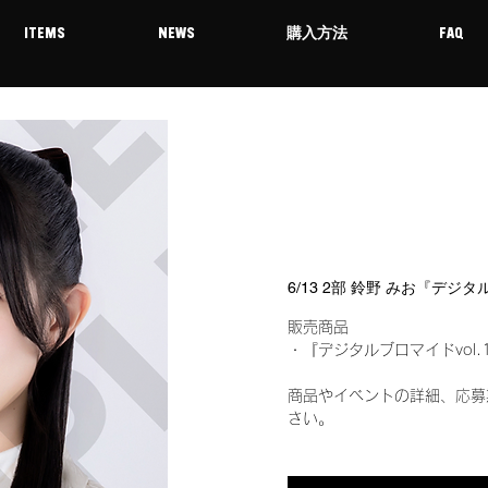
ITEMS
NEWS
購入方法
FAQ
6/13 2部 鈴野 みお『デジ
販売商品
・『デジタルブロマイドvol.
商品やイベントの詳細、応募
さい。