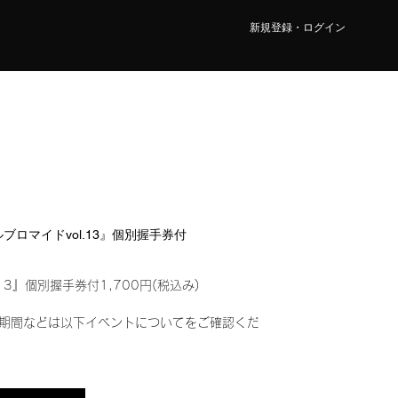
新規登録・ログイン
タルブロマイドvol.13』個別握手券付
13』個別握手券付1,700円(税込み)
期間などは以下イベントについてをご確認くだ