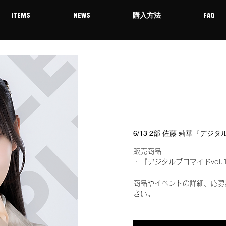
ITEMS
NEWS
購入方法
FAQ
6/13 2部 佐藤 莉華『デジ
販売商品
・『デジタルブロマイドvol.
商品やイベントの詳細、応募
さい。