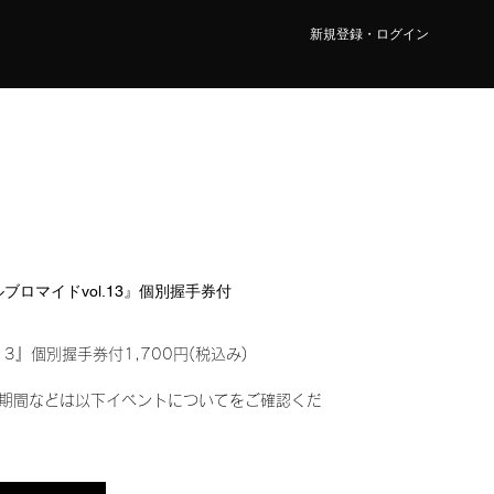
新規登録・ログイン
タルブロマイドvol.13』個別握手券付
13』個別握手券付1,700円(税込み)
期間などは以下イベントについてをご確認くだ