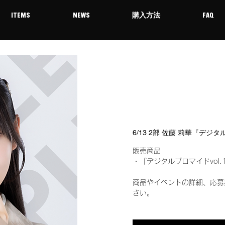
ITEMS
NEWS
購入方法
FAQ
6/13 2部 佐藤 莉華『デジ
販売商品
・『デジタルブロマイドvol.
商品やイベントの詳細、応募
さい。