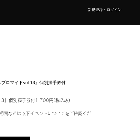
新規登録・ログイン
タルブロマイドvol.13』個別握手券付
13』個別握手券付1,700円(税込み)
期間などは以下イベントについてをご確認くだ