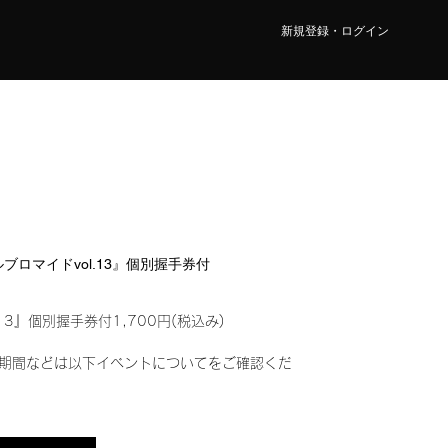
新規登録・ログイン
タルブロマイドvol.13』個別握手券付
13』個別握手券付1,700円(税込み)
期間などは以下イベントについてをご確認くだ