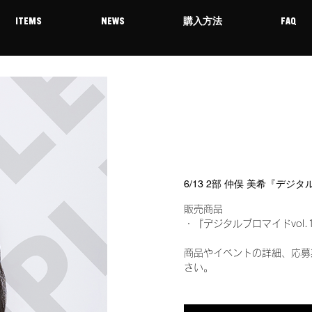
ITEMS
NEWS
購入方法
FAQ
6/13 2部 仲俣 美希『デジ
販売商品
・『デジタルブロマイドvol.
商品やイベントの詳細、応募
さい。