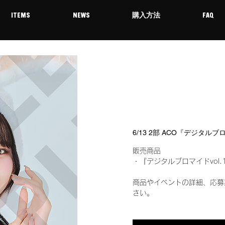
ITEMS
NEWS
購入方法
FAQ
6/13 2部 ACO『デジタルブ
販売商品
・『デジタルブロマイドvol.
商品やイベントの詳細、応募
さい。