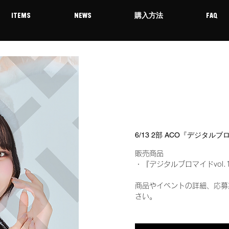
ITEMS
NEWS
購入方法
FAQ
6/13 2部 ACO『デジタルブ
販売商品
・『デジタルブロマイドvol.
商品やイベントの詳細、応募
さい。