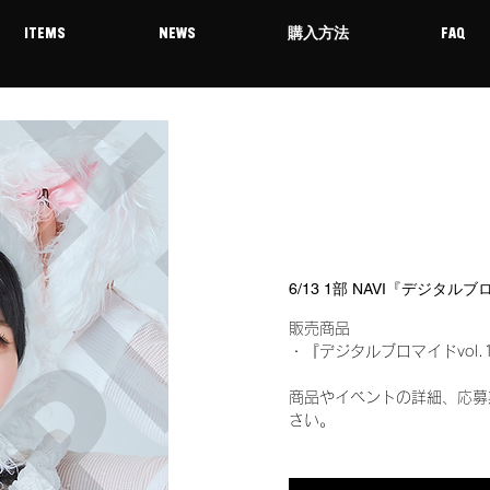
ITEMS
NEWS
購入方法
FAQ
6/13 1部 NAVI『デジタル
販売商品
・『デジタルブロマイドvol.
商品やイベントの詳細、応募
さい。