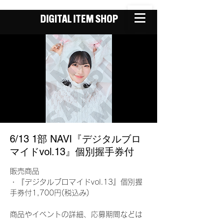
DIGITAL ITEM SHOP
6/13 1部 NAVI『デジタルブロ
マイドvol.13』個別握手券付
販売商品
・『デジタルブロマイドvol.13』個別握
手券付1,700円(税込み)
商品やイベントの詳細、応募期間などは