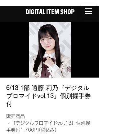
DIGITAL ITEM SHOP
6/13 1部 遠藤 莉乃『デジタル
ブロマイドvol.13』個別握手券
付
販売商品
・『デジタルブロマイドvol.13』個別握
手券付1,700円(税込み)