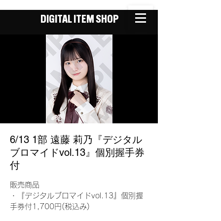
DIGITAL ITEM SHOP
6/13 1部 遠藤 莉乃『デジタル
ブロマイドvol.13』個別握手券
付
販売商品
・『デジタルブロマイドvol.13』個別握
手券付1,700円(税込み)