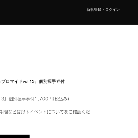
新規登録・ログイン
タルブロマイドvol.13』個別握手券付
13』個別握手券付1,700円(税込み)
期間などは以下イベントについてをご確認くだ