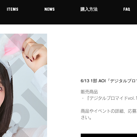
ITEMS
NEWS
購入方法
FAQ
6/13 1部 AOI『デジタルブ
販売商品
・『デジタルブロマイドvol.
商品やイベントの詳細、応募
さい。