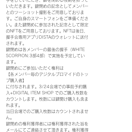
手をしていただき、鍵を閉める役割を担って
いただきます。鍵閉めの記念としてメンバー
とのツーショット撮影をご用意しておりま
す。ご自身のスマートフォンをご準備くださ
い。また鍵閉めに参加された記念として限定
のNFTをご用意しております。NFTは後日、
握手会専用アプリDISTAのウォレットに送付
されます。
鍵閉めは各メンバーの最後の握手（WHITE 
SCORPION:3部4部）で実施を予定してい
ます。
鍵閉めにご参加いただく権利は
【各メンバー毎のデジタルブロマイドのトッ
プ購入者】
に付与されます。3/24会場での事前予約購
入+DIGITAL ITEM SHOP でのご購入枚数を
カウントします。枚数には鍵開け購入も含ま
れます。
当日会場でのご購入枚数はカウントされませ
ん。
鍵閉めの権利獲得者には権利獲得された旨を
メールにてご連絡させて頂きます。権利獲得