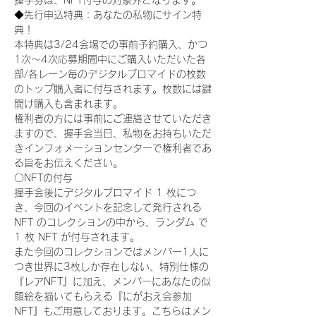
握手券は、NFT付与の対象外となります。
◆先行申込特典：あなたの私物にサイン特
典！
本特典は3/24会場での事前予約購入、かつ
1次〜4次応募期間中にご購入いただいた各
部/各レーン毎のデジタルブロマイドの枚数
のトップ購入者に付与されます。枚数には鍵
開け購入も含まれます。
権利者の方には事前にご連絡させていただき
ますので、握手会当日、私物をお持ちいただ
きインフォメーションセンターで権利者であ
る旨をお伝えください。
〇NFTの付与
握手会後にデジタルブロマイド 1 枚につ
き、今回のイベントを記念して発行される 
NFT のコレクションの中から、ランダム で 
1 枚 NFT が付与されます。
また今回のコレクションではメンバー1人に
つき世界に3枚しか存在しない、特別仕様の
『レアNFT』に加え、メンバーにあなたの似
顔絵を描いてもらえる『にがおえ会参加
NFT』もご用意しております。こちらはメン