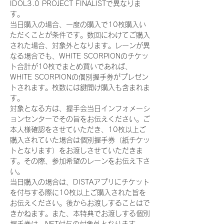
IDOL3.0 PROJECT FINALISTで異なりま
す。
当日購入の場合、一度の購入で10枚購入い
ただくことが条件です。数回にわけてご購入
された場合、対象外となります。レーンが異
なる場合でも、WHITE SCORPIONのチケッ
ト合計が10枚でまとめ買いであれば、
WHITE SCORPIONの個別握手券がプレゼン
トされます。枚数には鍵開け購入も含まれま
す。
対象となる方は、握手会当日インフォメーシ
ョンセンターでその旨をお伝えください。ご
本人様確認をさせていただき、10枚以上ご
購入されていた場合は個別握手券（紙チケッ
トとなります）をお渡しさせていただきま
す。その際、参加希望のレーンをお伝え下さ
い。
当日購入の場合は、DISTAアプリにチケット
を付与する際に10枚以上ご購入された旨を
お伝えください。後からお渡しすることはで
きかねます。また、本特典でお渡しする個別