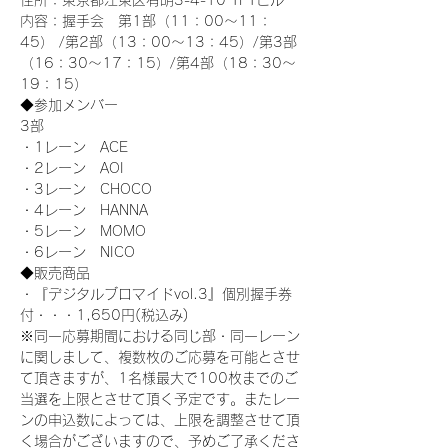
住所：東京都江東区有明3-4-10 TFTビル
内容：握手会　第1部（11：00～11：
45） /第2部（13：00～13：45）/第3部
（16：30～17：15）/第4部（18：30～
19：15）
◆参加メンバー
3部 
・1レーン　ACE
・2レーン　AOI
・3レーン　CHOCO
・4レーン　HANNA
・5レーン　MOMO
・6レーン　NICO
◆販売商品
・『デジタルブロマイドvol.3』個別握手券
付・・・1,650円(税込み)
※同一応募期間における同じ部・同一レーン
に関しまして、複数枚のご応募を可能とさせ
て頂きますが、1名様最大で100枚までのご
当選を上限とさせて頂く予定です。またレー
ンの申込数によっては、上限を調整させて頂
く場合がございますので、予めご了承くださ