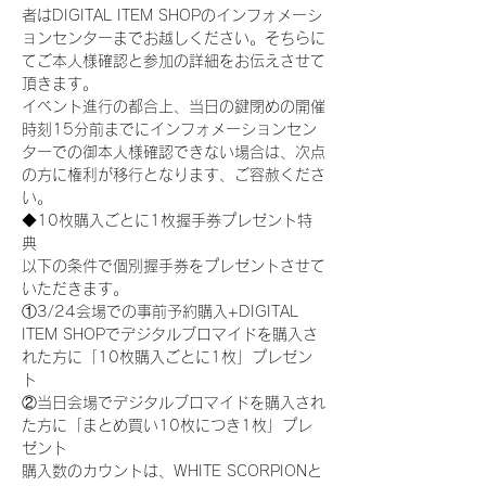
者はDIGITAL ITEM SHOPのインフォメーシ
ョンセンターまでお越しください。そちらに
てご本人様確認と参加の詳細をお伝えさせて
頂きます。
イベント進行の都合上、当日の鍵閉めの開催
時刻15分前までにインフォメーションセン
ターでの御本人様確認できない場合は、次点
の方に権利が移行となります、ご容赦くださ
い。
◆10枚購入ごとに1枚握手券プレゼント特
典
以下の条件で個別握手券をプレゼントさせて
いただきます。
①3/24会場での事前予約購入+DIGITAL 
ITEM SHOPでデジタルブロマイドを購入さ
れた方に「10枚購入ごとに1枚」プレゼン
ト
②当日会場でデジタルブロマイドを購入され
た方に「まとめ買い10枚につき1枚」プレ
ゼント
購入数のカウントは、WHITE SCORPIONと