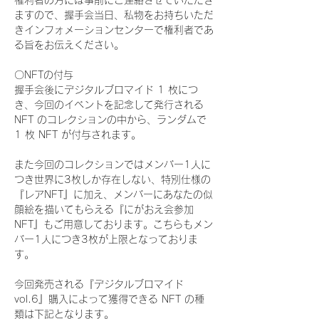
権利者の方には事前にご連絡させていただき
ますので、握手会当日、私物をお持ちいただ
きインフォメーションセンターで権利者であ
る旨をお伝えください。
〇NFTの付与
握手会後にデジタルブロマイド 1 枚につ
き、今回のイベントを記念して発行される 
NFT のコレクションの中から、ランダムで 
1 枚 NFT が付与されます。
また今回のコレクションではメンバー1人に
つき世界に3枚しか存在しない、特別仕様の
『レアNFT』に加え、メンバーにあなたの似
顔絵を描いてもらえる『にがおえ会参加
NFT』もご用意しております。こちらもメン
バー1人につき3枚が上限となっておりま
す。
今回発売される『デジタルブロマイド
vol.6』購入によって獲得できる NFT の種
類は下記となります。