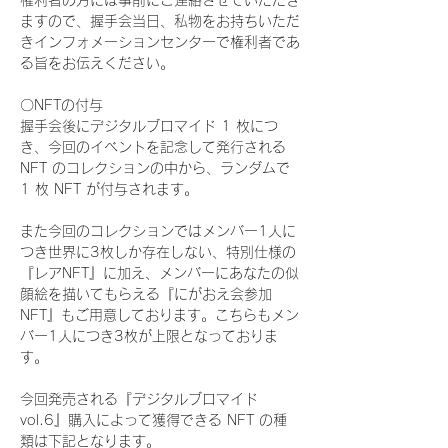
権利者の方には事前にご連絡させていただき
ますので、握手会当日、私物をお持ちいただ
きインフォメーションセンターで権利者であ
る旨をお伝えください。
〇NFTの付与
握手会後にデジタルブロマイド 1 枚につ
き、今回のイベントを記念して発行される 
NFT のコレクションの中から、ランダムで 
1 枚 NFT が付与されます。
また今回のコレクションではメンバー1人に
つき世界に3枚しか存在しない、特別仕様の
『レアNFT』に加え、メンバーにあなたの似
顔絵を描いてもらえる『にがおえ会参加
NFT』もご用意しております。こちらもメン
バー1人につき3枚が上限となっておりま
す。
今回発売される『デジタルブロマイド
vol.6』購入によって獲得できる NFT の種
類は下記となります。