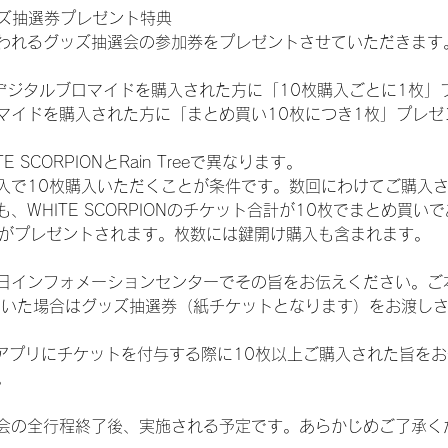
ッズ抽選券プレゼント特典
われるグッズ抽選会の参加券をプレゼントさせていただきます
SHOPでデジタルブロマイドを購入された方に「10枚購入ごとに1枚
マイドを購入された方に「まとめ買い10枚につき1枚」プレゼ
SCORPIONとRain Treeで異なります。
入で10枚購入いただくことが条件です。数回にわけてご購入
WHITE SCORPIONのチケット合計が10枚でまとめ買いであ
選券がプレゼントされます。枚数には鍵開け購入も含まれます。
日インフォメーションセンターでその旨をお伝えください。ご
ていた場合はグッズ抽選券（紙チケットとなります）をお渡し
TAアプリにチケットを付与する際に10枚以上ご購入された旨を
。
会の全行程終了後、実施される予定です。あらかじめご了承く