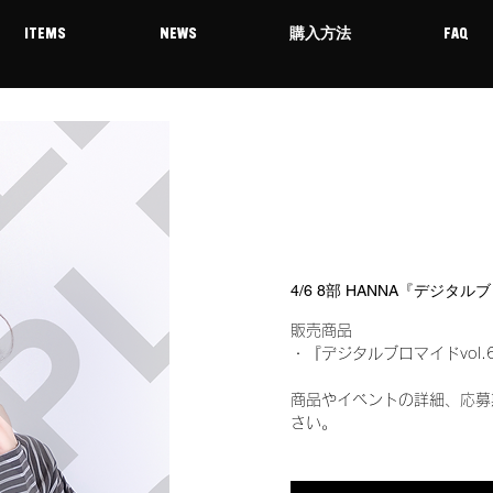
ITEMS
NEWS
購入方法
FAQ
4/6 8部 HANNA『デジタル
販売商品
・『デジタルブロマイドvol.
商品やイベントの詳細、応募
さい。