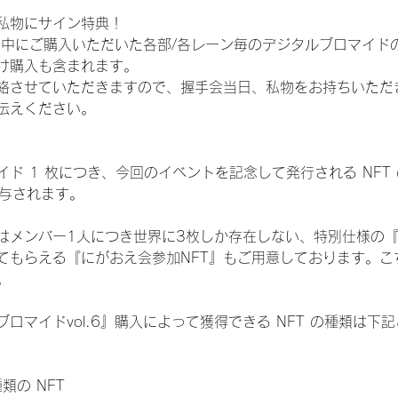
私物にサイン特典！
間中にご購入いただいた各部/各レーン毎のデジタルブロマイド
け購入も含まれます。
絡させていただきますので、握手会当日、私物をお持ちいただ
伝えください。
ド 1 枚につき、今回のイベントを記念して発行される NFT
が付与されます。
はメンバー1人につき世界に3枚しか存在しない、特別仕様の『
てもらえる『にがおえ会参加NFT』もご用意しております。こ
。
ロマイドvol.6』購入によって獲得できる NFT の種類は下
種類の NFT