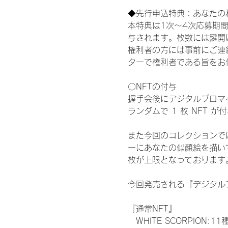
◆先行申込特典：あなたの
本特典は1次〜4次応募期
与されます。枚数には鍵開
権利者の方には事前にご連
ターで権利者である旨をお
〇NFTの付与
握手会後にデジタルブロマイ
ランダムで 1 枚 NFT 
また今回のコレクションで
ーにあなたの似顔絵を描い
枚が上限となっております
今回発売される『デジタルブ
『通常NFT』
　WHITE SCORPION:11