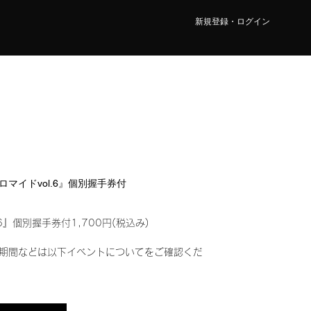
新規登録・ログイン
ブロマイドvol.6』個別握手券付
6』個別握手券付1,700円(税込み)
期間などは以下イベントについてをご確認くだ