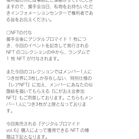
権利者の方には事前にご連絡させていただき
ますので、握手会当日、私物をお持ちいただ
きインフォメーションセンターで権利者であ
る旨をお伝えください。
〇NFTの付与
握手会後にデジタルブロマイド 1 枚につ
き、今回のイベントを記念して発行される 
NFT のコレクションの中から、ランダムで 
1 枚 NFT が付与されます。
また今回のコレクションではメンバー1人に
つき世界に3枚しか存在しない、特別仕様の
『レアNFT』に加え、メンバーにあなたの似
顔絵を描いてもらえる『にがおえ会参加
NFT』もご用意しております。こちらもメン
バー1人につき3枚が上限となっておりま
す。
今回発売される『デジタルブロマイド
vol.6』購入によって獲得できる NFT の種
類は下記となります。