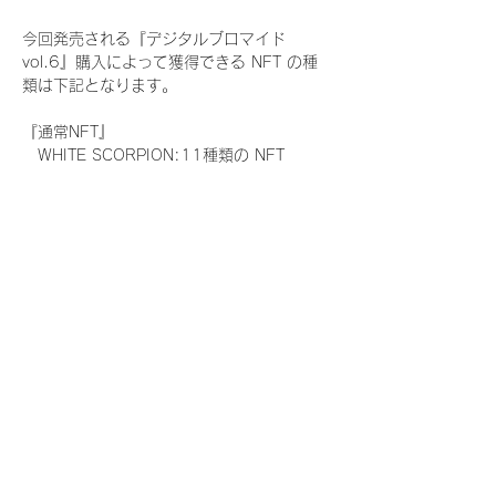
今回発売される『デジタルブロマイド
vol.6』購入によって獲得できる NFT の種
類は下記となります。
『通常NFT』
　WHITE SCORPION:11種類の NFT
『レアNFT』(メンバー1人につき3枚上限の
限定NFT)
　WHITE SCORPION:11種類の NFT(メン
バー本人による手書きのコメントとサイン
入)
『SR NFT』(メンバー1人につき1枚上限の
限定NFT)
　WHITE SCORPION:11種類の NFT(メン
バー本人による手書きのコメントとサイン
入)
『にがおえ会参加NFT』(メンバー1人につ