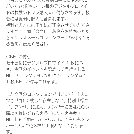
本特典は1次〜4次応募期間中にご購入いた
だいた各部/各レーン毎のデジタルブロマイ
ドの枚数のトップ購入者に付与されます。枚
数には鍵開け購入も含まれます。
権利者の方には事前にご連絡させていただき
ますので、握手会当日、私物をお持ちいただ
きインフォメーションセンターで権利者であ
る旨をお伝えください。
〇NFTの付与
握手会後にデジタルブロマイド 1 枚につ
き、今回のイベントを記念して発行される 
NFT のコレクションの中から、ランダムで 
1 枚 NFT が付与されます。
また今回のコレクションではメンバー1人に
つき世界に3枚しか存在しない、特別仕様の
『レアNFT』に加え、メンバーにあなたの似
顔絵を描いてもらえる『にがおえ会参加
NFT』もご用意しております。こちらもメン
バー1人につき3枚が上限となっておりま
す。