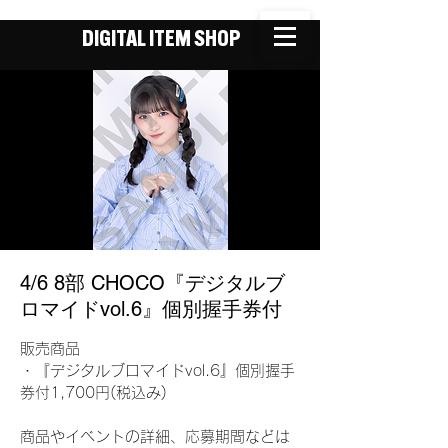
DIGITAL ITEM SHOP
4/6 8部 CHOCO『デジタルブ
ロマイドvol.6』個別握手券付
販売商品
・『デジタルブロマイドvol.6』個別握手
券付1,700円(税込み)
商品やイベントの詳細、応募期間などは