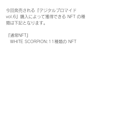
今回発売される『デジタルブロマイド
vol.6』購入によって獲得できる NFT の種
類は下記となります。
『通常NFT』
　WHITE SCORPION:11種類の NFT
『レアNFT』(メンバー1人につき3枚上限の
限定NFT)
　WHITE SCORPION:11種類の NFT(メン
バー本人による手書きのコメントとサイン
入)
『SR NFT』(メンバー1人につき1枚上限の
限定NFT)
　WHITE SCORPION:11種類の NFT(メン
バー本人による手書きのコメントとサイン
入)
『にがおえ会参加NFT』(メンバー1人につ