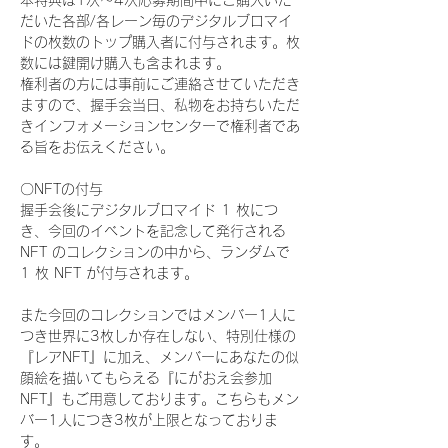
本特典は1次〜4次応募期間中にご購入いた
だいた各部/各レーン毎のデジタルブロマイ
ドの枚数のトップ購入者に付与されます。枚
数には鍵開け購入も含まれます。
権利者の方には事前にご連絡させていただき
ますので、握手会当日、私物をお持ちいただ
きインフォメーションセンターで権利者であ
る旨をお伝えください。
〇NFTの付与
握手会後にデジタルブロマイド 1 枚につ
き、今回のイベントを記念して発行される 
NFT のコレクションの中から、ランダムで 
1 枚 NFT が付与されます。
また今回のコレクションではメンバー1人に
つき世界に3枚しか存在しない、特別仕様の
『レアNFT』に加え、メンバーにあなたの似
顔絵を描いてもらえる『にがおえ会参加
NFT』もご用意しております。こちらもメン
バー1人につき3枚が上限となっておりま
す。