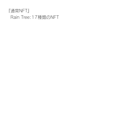
『通常NFT』
　Rain Tree:17種類のNFT
『レアNFT』(メンバー1人につき3枚上限の
限定NFT)
　Rain Tree:17種類のNFT(メンバー本人に
よる手書きのコメントとサイン入)
『SR NFT』(メンバー1人につき1枚上限の
限定NFT)
　Rain Tree:17種類のNFT(メンバー本人に
よる手書きのコメントとサイン入)
『にがおえ会参加NFT』(メンバー1人につ
き3枚上限の限定NFT)
　Rain Tree:17種類のNFT
※にがおえ会とは？
メンバーにあなたの似顔絵を描いてもらえる
イベントです。握手後にデジタルブロマイ