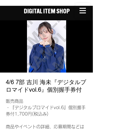
DIGITAL ITEM SHOP
4/6 7部 吉川 海未『デジタルブ
ロマイドvol.6』個別握手券付
販売商品
・『デジタルブロマイドvol.6』個別握手
券付1,700円(税込み)
商品やイベントの詳細、応募期間などは