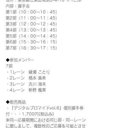
住所：東京都江東区有明3-4-10 TFTビル
内容：握手会
第1部（10：00～10：45） 
第2部（11：00～11：45）
第3部（12：00～12：45）
第4部（13：00～13：45）
第5部（14：00～14：45）
第6部（15：30～16：15）
第7部（16：30～17：15）
◆参加メンバー
7部 
・1レーン　綾瀬 ことり
・2レーン　橋本 真希
・3レーン　吉川 海未
・4レーン　新野 楓果
◆販売商品
・『デジタルブロマイドvol.6』個別握手券
付・・・1,700円(税込み)
※同一応募期間における同じ部・同一レーン
に関しまして、複数枚のご応募を可能とさせ