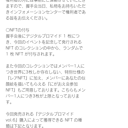
権利者の方には事前にご連絡させていただき
ますので、握手会当日、私物をお持ちいただ
きインフォメーションセンターで権利者であ
る旨をお伝えください。
〇NFTの付与
握手会後にデジタルブロマイド 1 枚につ
き、今回のイベントを記念して発行される 
NFT のコレクションの中から、ランダムで 
1 枚 NFT が付与されます。
また今回のコレクションではメンバー1人に
つき世界に3枚しか存在しない、特別仕様の
『レアNFT』に加え、メンバーにあなたの似
顔絵を描いてもらえる『にがおえ会参加
NFT』もご用意しております。こちらもメン
バー1人につき3枚が上限となっておりま
す。
今回発売される『デジタルブロマイド
vol.6』購入によって獲得できる NFT の種
類は下記となります。