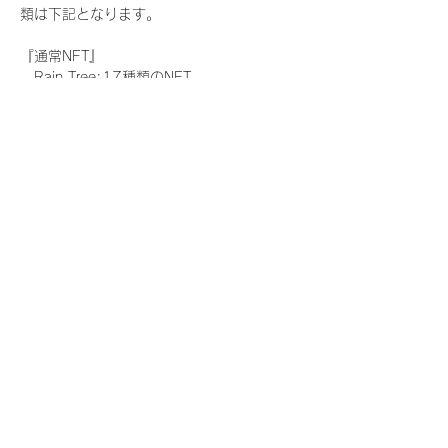
類は下記となります。
『通常NFT』
　Rain Tree:17種類のNFT
『レアNFT』(メンバー1人につき3枚上限の
限定NFT)
　Rain Tree:17種類のNFT(メンバー本人に
よる手書きのコメントとサイン入)
『SR NFT』(メンバー1人につき1枚上限の
限定NFT)
　Rain Tree:17種類のNFT(メンバー本人に
よる手書きのコメントとサイン入)
『にがおえ会参加NFT』(メンバー1人につ
き3枚上限の限定NFT)
　Rain Tree:17種類のNFT
※にがおえ会とは？
メンバーにあなたの似顔絵を描いてもらえる