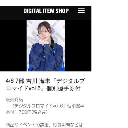
DIGITAL ITEM SHOP
4/6 7部 吉川 海未『デジタルブ
ロマイドvol.6』個別握手券付
販売商品
・『デジタルブロマイドvol.6』個別握手
券付1,700円(税込み)
商品やイベントの詳細、応募期間などは