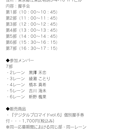
住所：東京都江東区有明3-4-10 TFTビル
内容：握手会
第1部（10：00～10：45） 
第2部（11：00～11：45）
第3部（12：00～12：45）
第4部（13：00～13：45）
第5部（14：00～14：45）
第6部（15：30～16：15）
第7部（16：30～17：15）
◆参加メンバー
7部 
・2レーン　黒澤 禾恋
・3レーン　綾瀬 ことり
・4レーン　橋本 真希
・5レーン　吉川 海未
・6レーン　新野 楓果
◆販売商品
・『デジタルブロマイドvol.6』個別握手券
付・・・1,700円(税込み)
※同一応募期間における同じ部・同一レーン