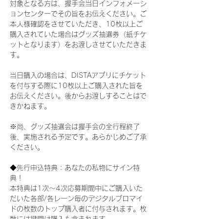
対象となる方は、握手会当日インフォメーシ
ョンセンターでその旨をお伝えください。ご
本人様確認をさせていただき、10枚以上ご
購入されていた場合はグッズ抽選券（紙チケ
ットとなります）をお渡しさせていただきま
す。
当日購入の場合は、DISTAアプリにチケット
を付与する際に10枚以上ご購入された旨を
お伝えください。後からお渡しすることはで
きかねます。
※尚、グッズ抽選会は握手会の全行程終了
後、実施される予定です。あらかじめご了承
ください。
◆先行申込特典：あなたの私物にサイン特
典！
本特典は1次〜4次応募期間中にご購入いた
だいた各部/各レーン毎のデジタルブロマイ
ドの枚数のトップ購入者に付与されます。枚