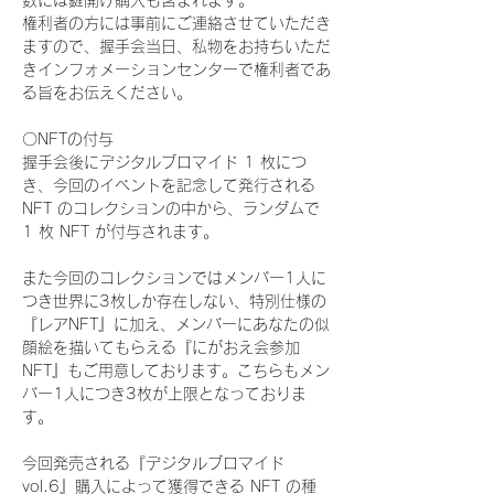
数には鍵開け購入も含まれます。
権利者の方には事前にご連絡させていただき
ますので、握手会当日、私物をお持ちいただ
きインフォメーションセンターで権利者であ
る旨をお伝えください。
〇NFTの付与
握手会後にデジタルブロマイド 1 枚につ
き、今回のイベントを記念して発行される 
NFT のコレクションの中から、ランダムで 
1 枚 NFT が付与されます。
また今回のコレクションではメンバー1人に
つき世界に3枚しか存在しない、特別仕様の
『レアNFT』に加え、メンバーにあなたの似
顔絵を描いてもらえる『にがおえ会参加
NFT』もご用意しております。こちらもメン
バー1人につき3枚が上限となっておりま
す。
今回発売される『デジタルブロマイド
vol.6』購入によって獲得できる NFT の種