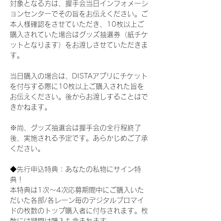
対象となる方は、握手会当日インフォメーシ
ョンセンターでその旨をお伝えください。ご
本人様確認をさせていただき、10枚以上ご
購入されていた場合はグッズ抽選券（紙チケ
ットとなります）をお渡しさせていただきま
す。
当日購入の場合は、DISTAアプリにチケット
を付与する際に10枚以上ご購入された旨を
お伝えください。後からお渡しすることはで
きかねます。
※尚、グッズ抽選会は握手会の全行程終了
後、実施される予定です。あらかじめご了承
ください。
◆先行申込特典：あなたの私物にサイン特
典！
本特典は1次〜4次応募期間中にご購入いた
だいた各部/各レーン毎のデジタルブロマイ
ドの枚数のトップ購入者に付与されます。枚