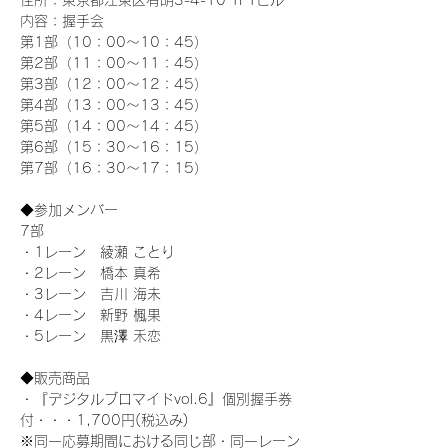
住所：東京都江東区有明3-4-10 TFTビル
内容：握手会
第1部（10：00～10：45） 
第2部（11：00～11：45）
第3部（12：00～12：45）
第4部（13：00～13：45）
第5部（14：00～14：45）
第6部（15：30～16：15）
第7部（16：30～17：15）
◆参加メンバー
7部 
・1レーン　綾瀬 ことり
・2レーン　橋本 真希
・3レーン　吉川 海未
・4レーン　新野 楓果
・5レーン　黒澤 禾恋
◆販売商品
・『デジタルブロマイドvol.6』個別握手券
付・・・1,700円(税込み)
※同一応募期間における同じ部・同一レーン