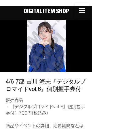
DIGITAL ITEM SHOP
4/6 7部 吉川 海未『デジタルブ
ロマイドvol.6』個別握手券付
販売商品
・『デジタルブロマイドvol.6』個別握手
券付1,700円(税込み)
商品やイベントの詳細、応募期間などは