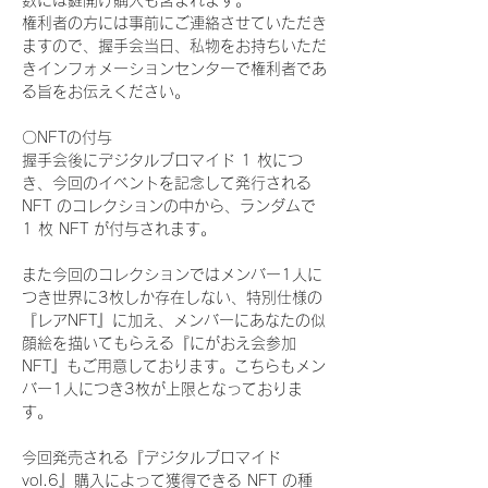
数には鍵開け購入も含まれます。
権利者の方には事前にご連絡させていただき
ますので、握手会当日、私物をお持ちいただ
きインフォメーションセンターで権利者であ
る旨をお伝えください。
〇NFTの付与
握手会後にデジタルブロマイド 1 枚につ
き、今回のイベントを記念して発行される 
NFT のコレクションの中から、ランダムで 
1 枚 NFT が付与されます。
また今回のコレクションではメンバー1人に
つき世界に3枚しか存在しない、特別仕様の
『レアNFT』に加え、メンバーにあなたの似
顔絵を描いてもらえる『にがおえ会参加
NFT』もご用意しております。こちらもメン
バー1人につき3枚が上限となっておりま
す。
今回発売される『デジタルブロマイド
vol.6』購入によって獲得できる NFT の種