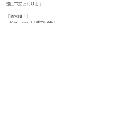
類は下記となります。
『通常NFT』
　Rain Tree:17種類のNFT
『レアNFT』(メンバー1人につき3枚上限の
限定NFT)
　Rain Tree:17種類のNFT(メンバー本人に
よる手書きのコメントとサイン入)
『SR NFT』(メンバー1人につき1枚上限の
限定NFT)
　Rain Tree:17種類のNFT(メンバー本人に
よる手書きのコメントとサイン入)
『にがおえ会参加NFT』(メンバー1人につ
き3枚上限の限定NFT)
　Rain Tree:17種類のNFT
※にがおえ会とは？
メンバーにあなたの似顔絵を描いてもらえる