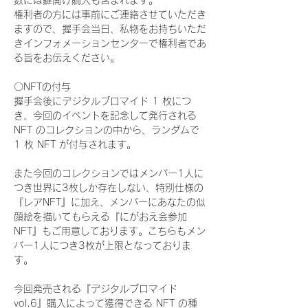
数には鍵開け購入も含まれます。
権利者の方には事前にご連絡させていただき
ますので、握手会当日、私物をお持ちいただ
きインフォメーションセンターで権利者であ
る旨をお伝えください。
〇NFTの付与
握手会後にデジタルブロマイド 1 枚につ
き、今回のイベントを記念して発行される 
NFT のコレクションの中から、ランダムで 
1 枚 NFT が付与されます。
また今回のコレクションではメンバー1人に
つき世界に3枚しか存在しない、特別仕様の
『レアNFT』に加え、メンバーにあなたの似
顔絵を描いてもらえる『にがおえ会参加
NFT』もご用意しております。こちらもメン
バー1人につき3枚が上限となっておりま
す。
今回発売される『デジタルブロマイド
vol.6』購入によって獲得できる NFT の種