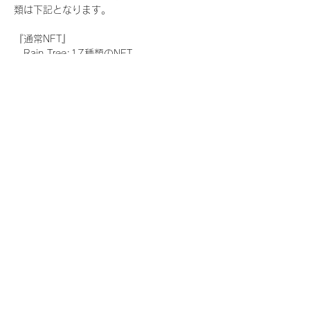
類は下記となります。
『通常NFT』
　Rain Tree:17種類のNFT
『レアNFT』(メンバー1人につき3枚上限の
限定NFT)
　Rain Tree:17種類のNFT(メンバー本人に
よる手書きのコメントとサイン入)
『SR NFT』(メンバー1人につき1枚上限の
限定NFT)
　Rain Tree:17種類のNFT(メンバー本人に
よる手書きのコメントとサイン入)
『にがおえ会参加NFT』(メンバー1人につ
き3枚上限の限定NFT)
　Rain Tree:17種類のNFT
※にがおえ会とは？
メンバーにあなたの似顔絵を描いてもらえる