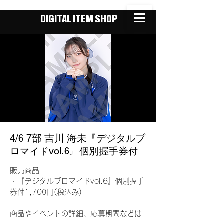
DIGITAL ITEM SHOP
4/6 7部 吉川 海未『デジタルブ
ロマイドvol.6』個別握手券付
販売商品
・『デジタルブロマイドvol.6』個別握手
券付1,700円(税込み)
商品やイベントの詳細、応募期間などは