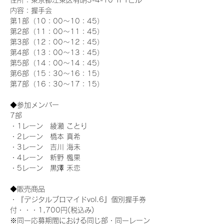
住所：東京都江東区有明3-4-10 TFTビル
内容：握手会
第1部（10：00～10：45） 
第2部（11：00～11：45）
第3部（12：00～12：45）
第4部（13：00～13：45）
第5部（14：00～14：45）
第6部（15：30～16：15）
第7部（16：30～17：15）
◆参加メンバー
7部 
・1レーン　綾瀬 ことり
・2レーン　橋本 真希
・3レーン　吉川 海未
・4レーン　新野 楓果
・5レーン　黒澤 禾恋
◆販売商品
・『デジタルブロマイドvol.6』個別握手券
付・・・1,700円(税込み)
※同一応募期間における同じ部・同一レーン