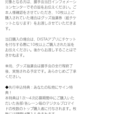
対象となる方は、握手会当日インフォメーシ
ョンセンターでその旨をお伝えください。ご
本人様確認をさせていただき、10枚以上ご
購入されていた場合はグッズ抽選券（紙チケ
ットとなります）をお渡しさせていただきま
す。
当日購入の場合は、DISTAアプリにチケット
を付与する際に10枚以上ご購入された旨を
お伝えください。後からお渡しすることはで
きかねます。
※尚、グッズ抽選会は握手会の全行程終了
後、実施される予定です。あらかじめご了承
ください。
◆先行申込特典：あなたの私物にサイン特
典！
本特典は1次〜4次応募期間中にご購入いた
だいた各部/各レーン毎のデジタルブロマイ
ドの枚数のトップ購入者に付与されます。枚