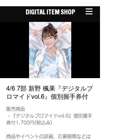
DIGITAL ITEM SHOP
4/6 7部 新野 楓果『デジタルブ
ロマイドvol.6』個別握手券付
販売商品
・『デジタルブロマイドvol.6』個別握手
券付1,700円(税込み)
商品やイベントの詳細、応募期間などは