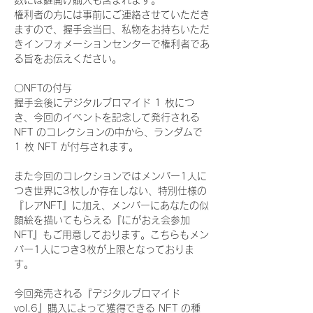
数には鍵開け購入も含まれます。
権利者の方には事前にご連絡させていただき
ますので、握手会当日、私物をお持ちいただ
きインフォメーションセンターで権利者であ
る旨をお伝えください。
〇NFTの付与
握手会後にデジタルブロマイド 1 枚につ
き、今回のイベントを記念して発行される 
NFT のコレクションの中から、ランダムで 
1 枚 NFT が付与されます。
また今回のコレクションではメンバー1人に
つき世界に3枚しか存在しない、特別仕様の
『レアNFT』に加え、メンバーにあなたの似
顔絵を描いてもらえる『にがおえ会参加
NFT』もご用意しております。こちらもメン
バー1人につき3枚が上限となっておりま
す。
今回発売される『デジタルブロマイド
vol.6』購入によって獲得できる NFT の種