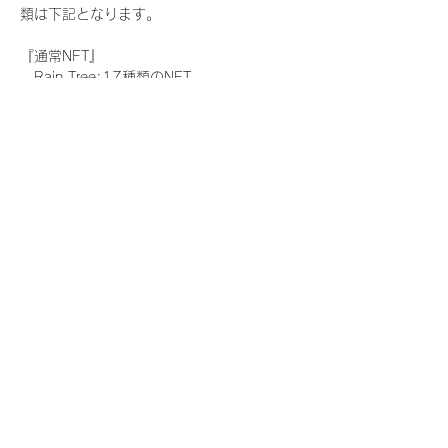
類は下記となります。
『通常NFT』
　Rain Tree:17種類のNFT
『レアNFT』(メンバー1人につき3枚上限の
限定NFT)
　Rain Tree:17種類のNFT(メンバー本人に
よる手書きのコメントとサイン入)
『SR NFT』(メンバー1人につき1枚上限の
限定NFT)
　Rain Tree:17種類のNFT(メンバー本人に
よる手書きのコメントとサイン入)
『にがおえ会参加NFT』(メンバー1人につ
き3枚上限の限定NFT)
　Rain Tree:17種類のNFT
※にがおえ会とは？
メンバーにあなたの似顔絵を描いてもらえる