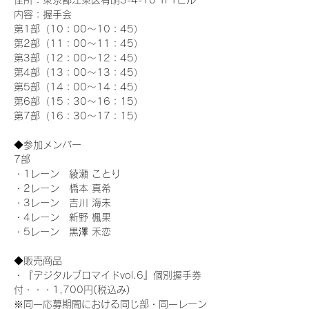
住所：東京都江東区有明3-4-10 TFTビル
内容：握手会
第1部（10：00～10：45） 
第2部（11：00～11：45）
第3部（12：00～12：45）
第4部（13：00～13：45）
第5部（14：00～14：45）
第6部（15：30～16：15）
第7部（16：30～17：15）
◆参加メンバー
7部 
・1レーン　綾瀬 ことり
・2レーン　橋本 真希
・3レーン　吉川 海未
・4レーン　新野 楓果
・5レーン　黒澤 禾恋
◆販売商品
・『デジタルブロマイドvol.6』個別握手券
付・・・1,700円(税込み)
※同一応募期間における同じ部・同一レーン