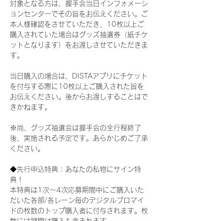
対象となる方は、握手会当日インフォメーシ
ョンセンターでその旨をお伝えください。ご
本人様確認をさせていただき、10枚以上ご
購入されていた場合はグッズ抽選券（紙チケ
ットとなります）をお渡しさせていただきま
す。
当日購入の場合は、DISTAアプリにチケット
を付与する際に10枚以上ご購入された旨を
お伝えください。後からお渡しすることはで
きかねます。
※尚、グッズ抽選会は握手会の全行程終了
後、実施される予定です。あらかじめご了承
ください。
◆先行申込特典：あなたの私物にサイン特
典！
本特典は1次〜4次応募期間中にご購入いた
だいた各部/各レーン毎のデジタルブロマイ
ドの枚数のトップ購入者に付与されます。枚