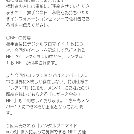
数には鍵開け購入も含まれます。
権利者の方には事前にご連絡させていただき
ますので、握手会当日、私物をお持ちいただ
きインフォメーションセンターで権利者であ
る旨をお伝えください。
〇NFTの付与
握手会後にデジタルブロマイド 1 枚につ
き、今回のイベントを記念して発行される 
NFT のコレクションの中から、ランダムで 
1 枚 NFT が付与されます。
また今回のコレクションではメンバー1人に
つき世界に3枚しか存在しない、特別仕様の
『レアNFT』に加え、メンバーにあなたの似
顔絵を描いてもらえる『にがおえ会参加
NFT』もご用意しております。こちらもメン
バー1人につき3枚が上限となっておりま
す。
今回発売される『デジタルブロマイド
vol.6』購入によって獲得できる NFT の種