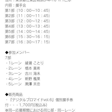
住所：東京都江東区有明3-4-10 TFTビル
内容：握手会
第1部（10：00～10：45） 
第2部（11：00～11：45）
第3部（12：00～12：45）
第4部（13：00～13：45）
第5部（14：00～14：45）
第6部（15：30～16：15）
第7部（16：30～17：15）
◆参加メンバー
7部 
・1レーン　綾瀬 ことり
・2レーン　橋本 真希
・3レーン　吉川 海未
・4レーン　新野 楓果
・5レーン　黒澤 禾恋
◆販売商品
・『デジタルブロマイドvol.6』個別握手券
付・・・1,700円(税込み)
※同一応募期間における同じ部・同一レーン