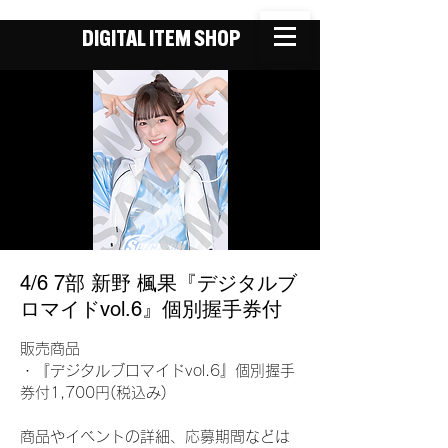
DIGITAL ITEM SHOP
4/6 7部 新野 楓果『デジタルブ
ロマイドvol.6』個別握手券付
販売商品
・『デジタルブロマイドvol.6』個別握手
券付1,700円(税込み)
商品やイベントの詳細、応募期間などは