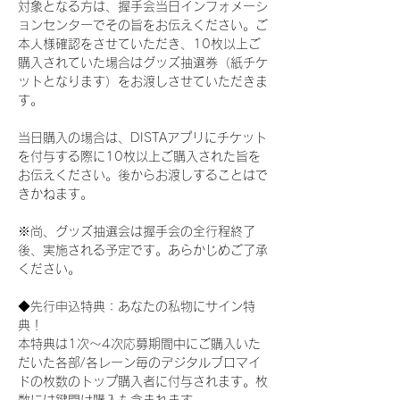
対象となる方は、握手会当日インフォメーシ
ョンセンターでその旨をお伝えください。ご
本人様確認をさせていただき、10枚以上ご
購入されていた場合はグッズ抽選券（紙チケ
ットとなります）をお渡しさせていただきま
す。
当日購入の場合は、DISTAアプリにチケット
を付与する際に10枚以上ご購入された旨を
お伝えください。後からお渡しすることはで
きかねます。
※尚、グッズ抽選会は握手会の全行程終了
後、実施される予定です。あらかじめご了承
ください。
◆先行申込特典：あなたの私物にサイン特
典！
本特典は1次〜4次応募期間中にご購入いた
だいた各部/各レーン毎のデジタルブロマイ
ドの枚数のトップ購入者に付与されます。枚