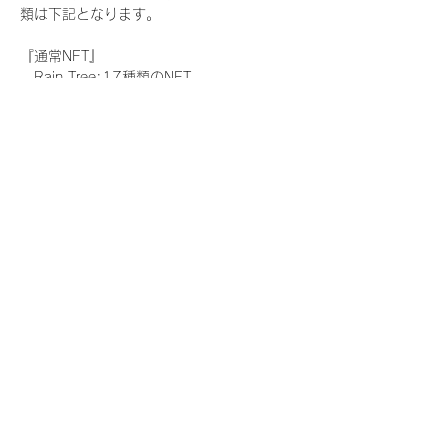
類は下記となります。
『通常NFT』
　Rain Tree:17種類のNFT
『レアNFT』(メンバー1人につき3枚上限の
限定NFT)
　Rain Tree:17種類のNFT(メンバー本人に
よる手書きのコメントとサイン入)
『SR NFT』(メンバー1人につき1枚上限の
限定NFT)
　Rain Tree:17種類のNFT(メンバー本人に
よる手書きのコメントとサイン入)
『にがおえ会参加NFT』(メンバー1人につ
き3枚上限の限定NFT)
　Rain Tree:17種類のNFT
※にがおえ会とは？
メンバーにあなたの似顔絵を描いてもらえる