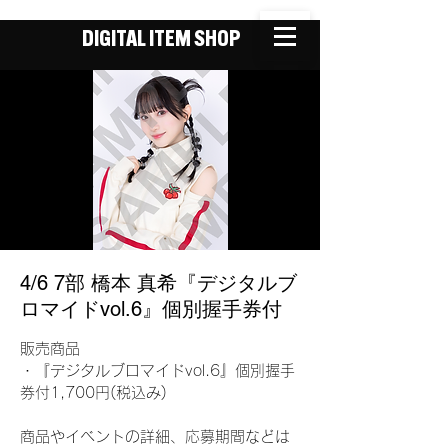
DIGITAL ITEM SHOP
4/6 7部 橋本 真希『デジタルブ
ロマイドvol.6』個別握手券付
販売商品
・『デジタルブロマイドvol.6』個別握手
券付1,700円(税込み)
商品やイベントの詳細、応募期間などは