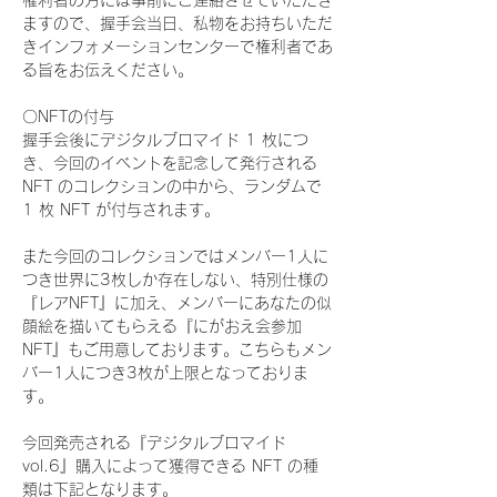
権利者の方には事前にご連絡させていただき
ますので、握手会当日、私物をお持ちいただ
きインフォメーションセンターで権利者であ
る旨をお伝えください。
〇NFTの付与
握手会後にデジタルブロマイド 1 枚につ
き、今回のイベントを記念して発行される 
NFT のコレクションの中から、ランダムで 
1 枚 NFT が付与されます。
また今回のコレクションではメンバー1人に
つき世界に3枚しか存在しない、特別仕様の
『レアNFT』に加え、メンバーにあなたの似
顔絵を描いてもらえる『にがおえ会参加
NFT』もご用意しております。こちらもメン
バー1人につき3枚が上限となっておりま
す。
今回発売される『デジタルブロマイド
vol.6』購入によって獲得できる NFT の種
類は下記となります。