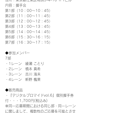
住所：東京都江東区有明3-4-10 TFTビル
内容：握手会
第1部（10：00～10：45） 
第2部（11：00～11：45）
第3部（12：00～12：45）
第4部（13：00～13：45）
第5部（14：00～14：45）
第6部（15：30～16：15）
第7部（16：30～17：15）
◆参加メンバー
7部 
・1レーン　綾瀬 ことり
・2レーン　橋本 真希
・3レーン　吉川 海未
・4レーン　新野 楓果
◆販売商品
・『デジタルブロマイドvol.6』個別握手券
付・・・1,700円(税込み)
※同一応募期間における同じ部・同一レーン
に関しまして、複数枚のご応募を可能とさせ