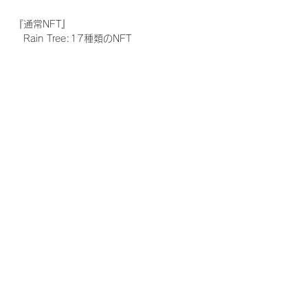
『通常NFT』
　Rain Tree:17種類のNFT
『レアNFT』(メンバー1人につき3枚上限の
限定NFT)
　Rain Tree:17種類のNFT(メンバー本人に
よる手書きのコメントとサイン入)
『SR NFT』(メンバー1人につき1枚上限の
限定NFT)
　Rain Tree:17種類のNFT(メンバー本人に
よる手書きのコメントとサイン入)
『にがおえ会参加NFT』(メンバー1人につ
き3枚上限の限定NFT)
　Rain Tree:17種類のNFT
※にがおえ会とは？
メンバーにあなたの似顔絵を描いてもらえる
イベントです。握手後にデジタルブロマイ