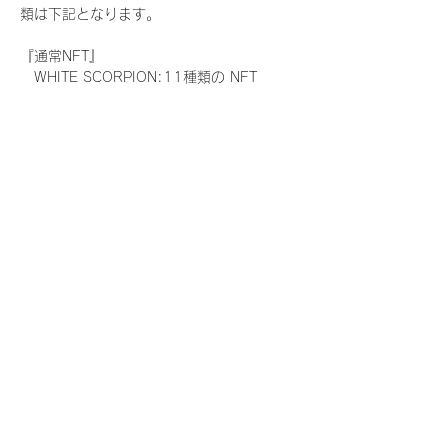
類は下記となります。
『通常NFT』
　WHITE SCORPION:11種類の NFT
『レアNFT』(メンバー1人につき3枚上限の
限定NFT)
　WHITE SCORPION:11種類の NFT(メン
バー本人による手書きのコメントとサイン
入)
『SR NFT』(メンバー1人につき1枚上限の
限定NFT)
　WHITE SCORPION:11種類の NFT(メン
バー本人による手書きのコメントとサイン
入)
『にがおえ会参加NFT』(メンバー1人につ
き3枚上限の限定NFT)
　WHITE SCORPION:11種類の NFT