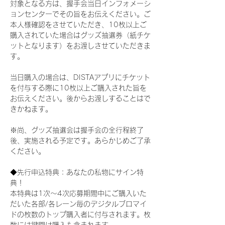
対象となる方は、握手会当日インフォメーシ
ョンセンターでその旨をお伝えください。ご
本人様確認をさせていただき、10枚以上ご
購入されていた場合はグッズ抽選券（紙チケ
ットとなります）をお渡しさせていただきま
す。
当日購入の場合は、DISTAアプリにチケット
を付与する際に10枚以上ご購入された旨を
お伝えください。後からお渡しすることはで
きかねます。
※尚、グッズ抽選会は握手会の全行程終了
後、実施される予定です。あらかじめご了承
ください。
◆先行申込特典：あなたの私物にサイン特
典！
本特典は1次〜4次応募期間中にご購入いた
だいた各部/各レーン毎のデジタルブロマイ
ドの枚数のトップ購入者に付与されます。枚