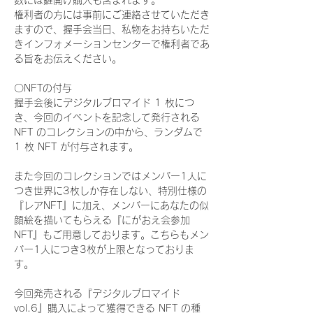
数には鍵開け購入も含まれます。
権利者の方には事前にご連絡させていただき
ますので、握手会当日、私物をお持ちいただ
きインフォメーションセンターで権利者であ
る旨をお伝えください。
〇NFTの付与
握手会後にデジタルブロマイド 1 枚につ
き、今回のイベントを記念して発行される 
NFT のコレクションの中から、ランダムで 
1 枚 NFT が付与されます。
また今回のコレクションではメンバー1人に
つき世界に3枚しか存在しない、特別仕様の
『レアNFT』に加え、メンバーにあなたの似
顔絵を描いてもらえる『にがおえ会参加
NFT』もご用意しております。こちらもメン
バー1人につき3枚が上限となっておりま
す。
今回発売される『デジタルブロマイド
vol.6』購入によって獲得できる NFT の種