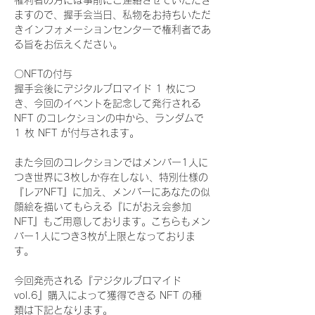
権利者の方には事前にご連絡させていただき
ますので、握手会当日、私物をお持ちいただ
きインフォメーションセンターで権利者であ
る旨をお伝えください。
〇NFTの付与
握手会後にデジタルブロマイド 1 枚につ
き、今回のイベントを記念して発行される 
NFT のコレクションの中から、ランダムで 
1 枚 NFT が付与されます。
また今回のコレクションではメンバー1人に
つき世界に3枚しか存在しない、特別仕様の
『レアNFT』に加え、メンバーにあなたの似
顔絵を描いてもらえる『にがおえ会参加
NFT』もご用意しております。こちらもメン
バー1人につき3枚が上限となっておりま
す。
今回発売される『デジタルブロマイド
vol.6』購入によって獲得できる NFT の種
類は下記となります。