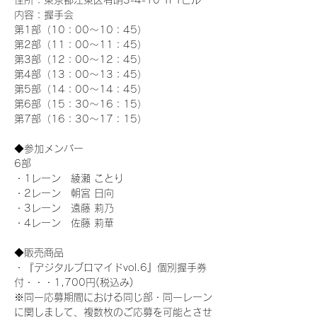
住所：東京都江東区有明3-4-10 TFTビル
内容：握手会
第1部（10：00～10：45） 
第2部（11：00～11：45）
第3部（12：00～12：45）
第4部（13：00～13：45）
第5部（14：00～14：45）
第6部（15：30～16：15）
第7部（16：30～17：15）
◆参加メンバー
6部 
・1レーン　綾瀬 ことり
・2レーン　朝宮 日向
・3レーン　遠藤 莉乃
・4レーン　佐藤 莉華
◆販売商品
・『デジタルブロマイドvol.6』個別握手券
付・・・1,700円(税込み)
※同一応募期間における同じ部・同一レーン
に関しまして、複数枚のご応募を可能とさせ