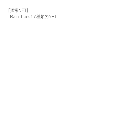
『通常NFT』
　Rain Tree:17種類のNFT
『レアNFT』(メンバー1人につき3枚上限の
限定NFT)
　Rain Tree:17種類のNFT(メンバー本人に
よる手書きのコメントとサイン入)
『SR NFT』(メンバー1人につき1枚上限の
限定NFT)
　Rain Tree:17種類のNFT(メンバー本人に
よる手書きのコメントとサイン入)
『にがおえ会参加NFT』(メンバー1人につ
き3枚上限の限定NFT)
　Rain Tree:17種類のNFT
※にがおえ会とは？
メンバーにあなたの似顔絵を描いてもらえる
イベントです。握手後にデジタルブロマイ