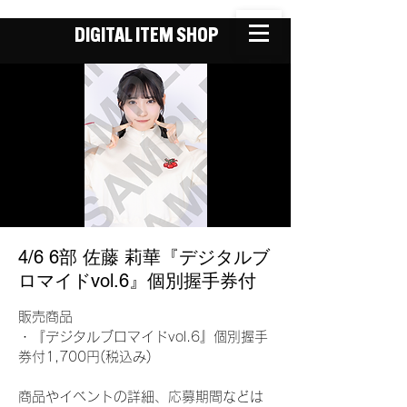
DIGITAL ITEM SHOP
4/6 6部 佐藤 莉華『デジタルブ
ロマイドvol.6』個別握手券付
販売商品
・『デジタルブロマイドvol.6』個別握手
券付1,700円(税込み)
商品やイベントの詳細、応募期間などは