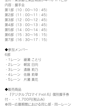
住所：東京都江東区有明3-4-10 TFTビル
内容：握手会
第1部（10：00～10：45） 
第2部（11：00～11：45）
第3部（12：00～12：45）
第4部（13：00～13：45）
第5部（14：00～14：45）
第6部（15：30～16：15）
第7部（16：30～17：15）
◆参加メンバー
6部 
・1レーン　綾瀬 ことり
・2レーン　朝宮 日向
・3レーン　遠藤 莉乃
・4レーン　佐藤 莉華
・5レーン　片瀬 真花
◆販売商品
・『デジタルブロマイドvol.6』個別握手券
付・・・1,700円(税込み)
※同一応募期間における同じ部・同一レーン