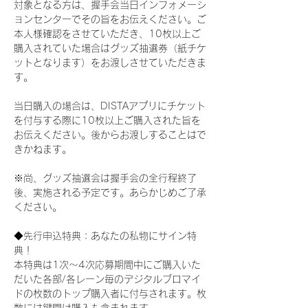
対象となる方は、握手会当日インフォメーシ
ョンセンターでその旨をお伝えください。ご
本人様確認をさせていただき、10枚以上ご
購入されていた場合はグッズ抽選券（紙チケ
ットとなります）をお渡しさせていただきま
す。
当日購入の場合は、DISTAアプリにチケット
を付与する際に10枚以上ご購入された旨を
お伝えください。後からお渡しすることはで
きかねます。
※尚、グッズ抽選会は握手会の全行程終了
後、実施される予定です。あらかじめご了承
ください。
◆先行申込特典：あなたの私物にサイン特
典！
本特典は1次〜4次応募期間中にご購入いた
だいた各部/各レーン毎のデジタルブロマイ
ドの枚数のトップ購入者に付与されます。枚