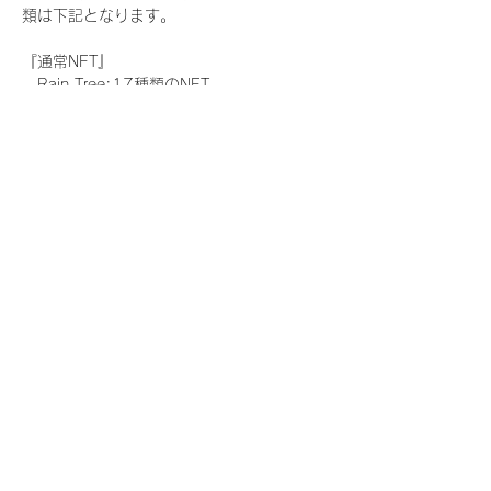
類は下記となります。
『通常NFT』
　Rain Tree:17種類のNFT
『レアNFT』(メンバー1人につき3枚上限の
限定NFT)
　Rain Tree:17種類のNFT(メンバー本人に
よる手書きのコメントとサイン入)
『SR NFT』(メンバー1人につき1枚上限の
限定NFT)
　Rain Tree:17種類のNFT(メンバー本人に
よる手書きのコメントとサイン入)
『にがおえ会参加NFT』(メンバー1人につ
き3枚上限の限定NFT)
　Rain Tree:17種類のNFT
※にがおえ会とは？
メンバーにあなたの似顔絵を描いてもらえる