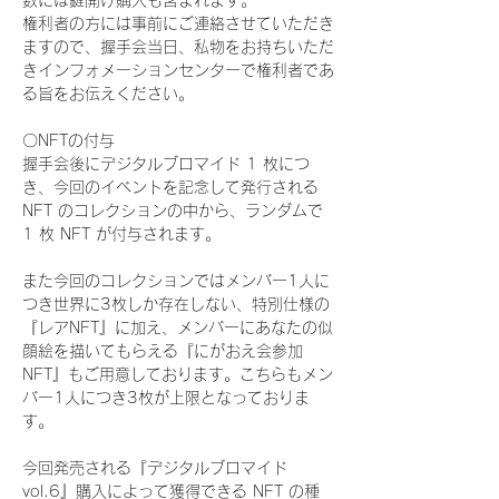
数には鍵開け購入も含まれます。
権利者の方には事前にご連絡させていただき
ますので、握手会当日、私物をお持ちいただ
きインフォメーションセンターで権利者であ
る旨をお伝えください。
〇NFTの付与
握手会後にデジタルブロマイド 1 枚につ
き、今回のイベントを記念して発行される 
NFT のコレクションの中から、ランダムで 
1 枚 NFT が付与されます。
また今回のコレクションではメンバー1人に
つき世界に3枚しか存在しない、特別仕様の
『レアNFT』に加え、メンバーにあなたの似
顔絵を描いてもらえる『にがおえ会参加
NFT』もご用意しております。こちらもメン
バー1人につき3枚が上限となっておりま
す。
今回発売される『デジタルブロマイド
vol.6』購入によって獲得できる NFT の種