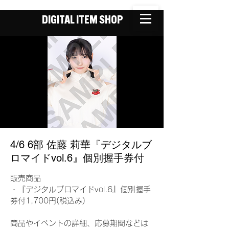
DIGITAL ITEM SHOP
4/6 6部 佐藤 莉華『デジタルブ
ロマイドvol.6』個別握手券付
販売商品
・『デジタルブロマイドvol.6』個別握手
券付1,700円(税込み)
商品やイベントの詳細、応募期間などは