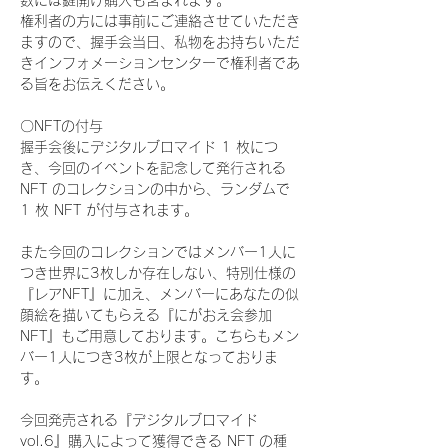
数には鍵開け購入も含まれます。
権利者の方には事前にご連絡させていただき
ますので、握手会当日、私物をお持ちいただ
きインフォメーションセンターで権利者であ
る旨をお伝えください。
〇NFTの付与
握手会後にデジタルブロマイド 1 枚につ
き、今回のイベントを記念して発行される 
NFT のコレクションの中から、ランダムで 
1 枚 NFT が付与されます。
また今回のコレクションではメンバー1人に
つき世界に3枚しか存在しない、特別仕様の
『レアNFT』に加え、メンバーにあなたの似
顔絵を描いてもらえる『にがおえ会参加
NFT』もご用意しております。こちらもメン
バー1人につき3枚が上限となっておりま
す。
今回発売される『デジタルブロマイド
vol.6』購入によって獲得できる NFT の種