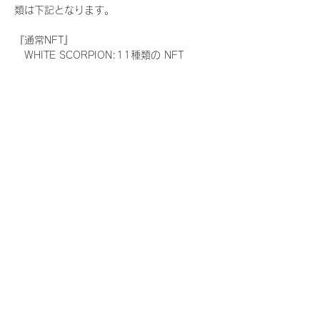
類は下記となります。
『通常NFT』
　WHITE SCORPION:11種類の NFT
『レアNFT』(メンバー1人につき3枚上限の
限定NFT)
　WHITE SCORPION:11種類の NFT(メン
バー本人による手書きのコメントとサイン
入)
『SR NFT』(メンバー1人につき1枚上限の
限定NFT)
　WHITE SCORPION:11種類の NFT(メン
バー本人による手書きのコメントとサイン
入)
『にがおえ会参加NFT』(メンバー1人につ
き3枚上限の限定NFT)
　WHITE SCORPION:11種類の NFT