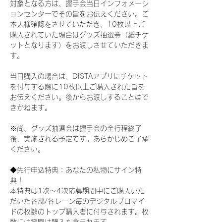
対象となる方は、握手会当日インフォメーシ
ョンセンターでその旨をお伝えください。ご
本人様確認をさせていただき、10枚以上ご
購入されていた場合はグッズ抽選券（紙チケ
ットとなります）をお渡しさせていただきま
す。
当日購入の場合は、DISTAアプリにチケット
を付与する際に10枚以上ご購入された旨を
お伝えください。後からお渡しすることはで
きかねます。
※尚、グッズ抽選会は握手会の全行程終了
後、実施される予定です。あらかじめご了承
ください。
◆先行申込特典：あなたの私物にサイン特
典！
本特典は1次〜4次応募期間中にご購入いた
だいた各部/各レーン毎のデジタルブロマイ
ドの枚数のトップ購入者に付与されます。枚