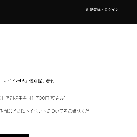
新規登録・ログイン
ブロマイドvol.6』個別握手券付
6』個別握手券付1,700円(税込み)
期間などは以下イベントについてをご確認くだ