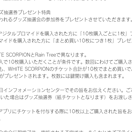
ッズ抽選券プレゼント特典
われるグッズ抽選会の参加券をプレゼントさせていただきます
SHOPでデジタルブロマイドを購入された方に「10枚購入ごとに1枚
マイドを購入された方に「まとめ買い10枚につき1枚」プレゼ
SCORPIONとRain Treeで異なります。
入で10枚購入いただくことが条件です。数回にわけてご購入
WHITE SCORPIONのチケット合計が10枚でまとめ買いであ
選券がプレゼントされます。枚数には鍵開け購入も含まれます。
日インフォメーションセンターでその旨をお伝えください。ご
ていた場合はグッズ抽選券（紙チケットとなります）をお渡し
TAアプリにチケットを付与する際に10枚以上ご購入された旨を
。