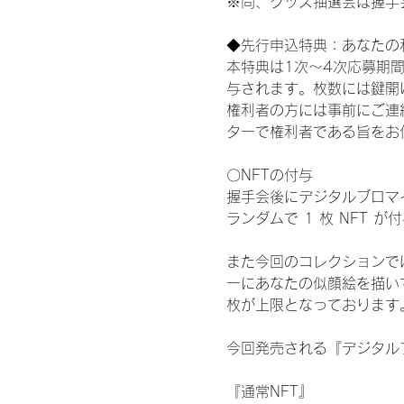
※尚、グッズ抽選会は握手
◆先行申込特典：あなたの
本特典は1次〜4次応募期
与されます。枚数には鍵開
権利者の方には事前にご連
ターで権利者である旨をお
〇NFTの付与
握手会後にデジタルブロマイ
ランダムで 1 枚 NFT 
また今回のコレクションで
ーにあなたの似顔絵を描い
枚が上限となっております
今回発売される『デジタルブ
『通常NFT』