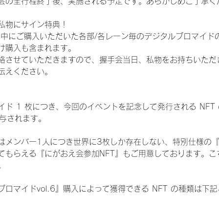
会の全行程終了後、実施される予定です。あらかじめご了承く
私物にサイン特典！
間中にご購入いただいた各部/各レーン毎のデジタルブロマイド
け購入も含まれます。
絡させていただきますので、握手会当日、私物をお持ちいただ
伝えください。
ド 1 枚につき、今回のイベントを記念して発行される NFT
が付与されます。
はメンバー1人につき世界に3枚しか存在しない、特別仕様の『
てもらえる『にがおえ会参加NFT』もご用意しております。こ
。
ロマイドvol.6』購入によって獲得できる NFT の種類は下