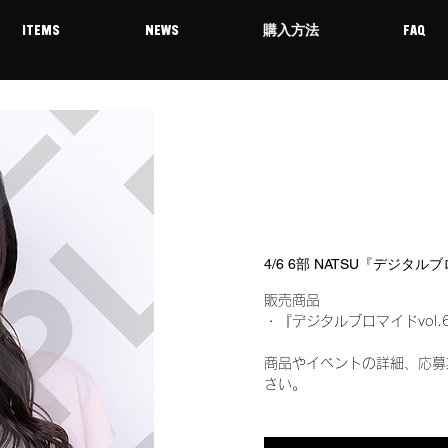
ITEMS
NEWS
購入方法
FAQ
4/6 6部 NATSU『デジタル
販売商品
・『デジタルブロマイドvol.
商品やイベントの詳細、応募
さい。