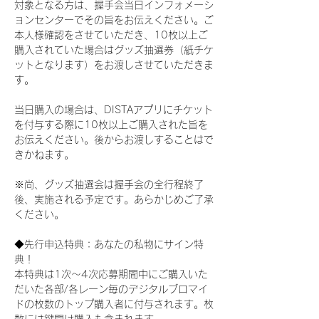
対象となる方は、握手会当日インフォメーシ
ョンセンターでその旨をお伝えください。ご
本人様確認をさせていただき、10枚以上ご
購入されていた場合はグッズ抽選券（紙チケ
ットとなります）をお渡しさせていただきま
す。
当日購入の場合は、DISTAアプリにチケット
を付与する際に10枚以上ご購入された旨を
お伝えください。後からお渡しすることはで
きかねます。
※尚、グッズ抽選会は握手会の全行程終了
後、実施される予定です。あらかじめご了承
ください。
◆先行申込特典：あなたの私物にサイン特
典！
本特典は1次〜4次応募期間中にご購入いた
だいた各部/各レーン毎のデジタルブロマイ
ドの枚数のトップ購入者に付与されます。枚