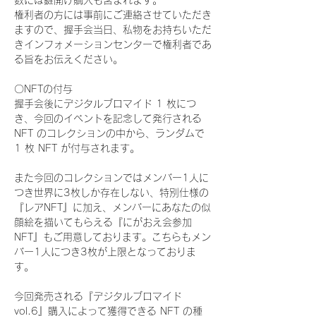
数には鍵開け購入も含まれます。
権利者の方には事前にご連絡させていただき
ますので、握手会当日、私物をお持ちいただ
きインフォメーションセンターで権利者であ
る旨をお伝えください。
〇NFTの付与
握手会後にデジタルブロマイド 1 枚につ
き、今回のイベントを記念して発行される 
NFT のコレクションの中から、ランダムで 
1 枚 NFT が付与されます。
また今回のコレクションではメンバー1人に
つき世界に3枚しか存在しない、特別仕様の
『レアNFT』に加え、メンバーにあなたの似
顔絵を描いてもらえる『にがおえ会参加
NFT』もご用意しております。こちらもメン
バー1人につき3枚が上限となっておりま
す。
今回発売される『デジタルブロマイド
vol.6』購入によって獲得できる NFT の種