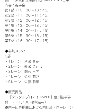
住所：東京都江東区有明3-4-10 TFTビル
内容：握手会
第1部（10：00～10：45） 
第2部（11：00～11：45）
第3部（12：00～12：45）
第4部（13：00～13：45）
第5部（14：00～14：45）
第6部（15：30～16：15）
第7部（16：30～17：15）
◆参加メンバー
6部 
・1レーン　片瀬 真花
・2レーン　綾瀬 ことり
・3レーン　朝宮 日向
・4レーン　遠藤 莉乃
・5レーン　佐藤 莉華
◆販売商品
・『デジタルブロマイドvol.6』個別握手券
付・・・1,700円(税込み)
※同一応募期間における同じ部・同一レーン