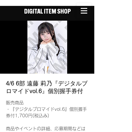
DIGITAL ITEM SHOP
4/6 6部 遠藤 莉乃『デジタルブ
ロマイドvol.6』個別握手券付
販売商品
・『デジタルブロマイドvol.6』個別握手
券付1,700円(税込み)
商品やイベントの詳細、応募期間などは