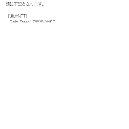
類は下記となります。
『通常NFT』
　Rain Tree:17種類のNFT
『レアNFT』(メンバー1人につき3枚上限の
限定NFT)
　Rain Tree:17種類のNFT(メンバー本人に
よる手書きのコメントとサイン入)
『SR NFT』(メンバー1人につき1枚上限の
限定NFT)
　Rain Tree:17種類のNFT(メンバー本人に
よる手書きのコメントとサイン入)
『にがおえ会参加NFT』(メンバー1人につ
き3枚上限の限定NFT)
　Rain Tree:17種類のNFT
※にがおえ会とは？
メンバーにあなたの似顔絵を描いてもらえる